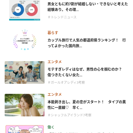
男女ともに約7割が結婚しない・できないと考えた
経験あり。その理...
＃トレンドニュース
暮らす
カップル旅行で人気の都道府県ランキング！ 行
ってよかった国内旅...
エンタメ
モテすぎレディはなぜ、男性の心を掴むのか？
傷つきたくない女た...
＃ガールオアレディ3考察
エンタメ
本能剥き出し、夏の恋がスタート！ タイプの異
性に一直線♡ 早く...
＃シャッフルアイランド7考察
働く