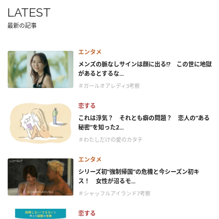
LATEST
最新の記事
エンタメ
メンズの脈なしサインは顔に出る!? この世に地獄
があるとするな...
＃ガールオアレディ3考察
恋する
これは浮気？ それとも癖の問題？ 恋人の“ある
秘密”を知った2...
＃わたしだけの愛のカタチ
エンタメ
シリーズ初“強制帰国”の危機と今シーズン初キ
ス！ 女性が沼るモ...
＃シャッフルアイランド7考察
恋する