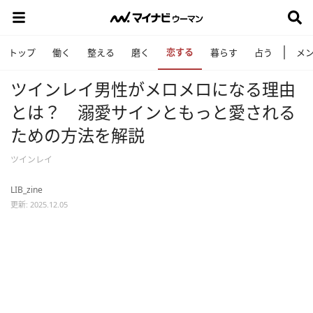
恋する
トップ
働く
整える
磨く
暮らす
占う
メ
ツインレイ男性がメロメロになる理由
とは？ 溺愛サインともっと愛される
ための方法を解説
ツインレイ
LIB_zine
更新: 2025.12.05