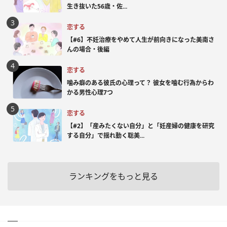
生き抜いた56歳・佐...
恋する
【#6】不妊治療をやめて人生が前向きになった美南さ
んの場合・後編
恋する
噛み癖のある彼氏の心理って？ 彼女を噛む行為からわ
かる男性心理7つ
恋する
【#2】「産みたくない自分」と「妊産婦の健康を研究
する自分」で揺れ動く聡美...
ランキングをもっと見る