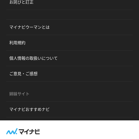
お詫びと訂正
マイナビウーマンとは
利用規約
個人情報の取扱いについて
ご意見・ご感想
姉妹サイト
マイナビおすすめナビ