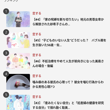
ランキング
恋する
【#4】「家の呪縛を断ち切りたい」地元の男尊女卑か
ら解放された紗希子さんの...
恋する
【#5】“子どものいない人生”どうだった？ バブル期を
生き抜いた56歳・佐...
恋する
【#6】不妊治療をやめて人生が前向きになった美南さ
んの場合・後編
恋する
噛み癖のある彼氏の心理って？ 彼女を噛む行為からわ
かる男性心理7つ
恋する
【#2】「産みたくない自分」と「妊産婦の健康を研究
する自分」で揺れ動く聡美...