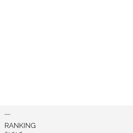
RANKING