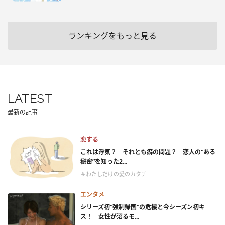
ランキングをもっと見る
LATEST
最新の記事
恋する
これは浮気？ それとも癖の問題？ 恋人の“ある
秘密”を知った2...
＃わたしだけの愛のカタチ
エンタメ
シリーズ初“強制帰国”の危機と今シーズン初キ
ス！ 女性が沼るモ...