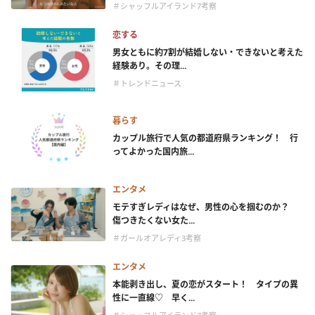
＃シャッフルアイランド7考察
恋する
男女ともに約7割が結婚しない・できないと考えた
経験あり。その理...
＃トレンドニュース
暮らす
カップル旅行で人気の都道府県ランキング！ 行
ってよかった国内旅...
エンタメ
モテすぎレディはなぜ、男性の心を掴むのか？
傷つきたくない女た...
＃ガールオアレディ3考察
エンタメ
本能剥き出し、夏の恋がスタート！ タイプの異
性に一直線♡ 早く...