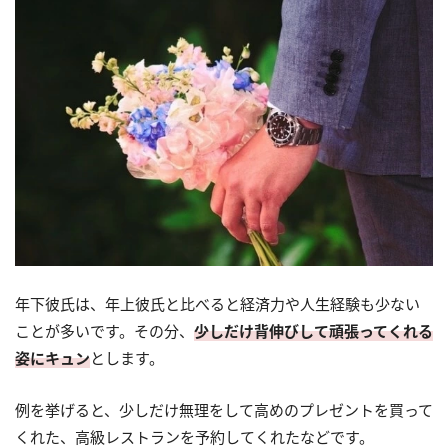
年下彼氏は、年上彼氏と比べると経済力や人生経験も少ない
ことが多いです。その分、
少しだけ背伸びして頑張ってくれる
姿にキュン
とします。
例を挙げると、少しだけ無理をして高めのプレゼントを買って
くれた、高級レストランを予約してくれたなどです。