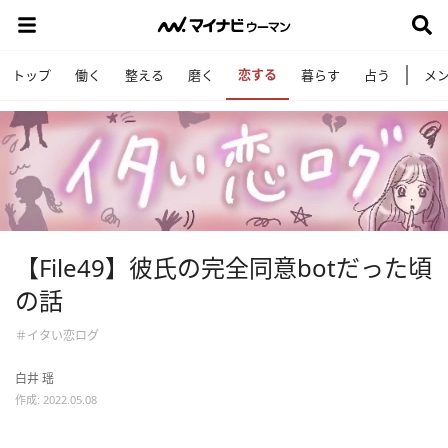
恋する
トップ
働く
整える
磨く
暮らす
占う
メ
【File49】彼氏の完全同意botだった頃
の話
＃イタい恋ログ
白井 瑶
作成: 2022.05.08