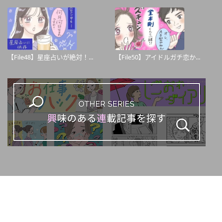
【File48】星座占いが絶対！...
【File50】アイドルガチ恋か...