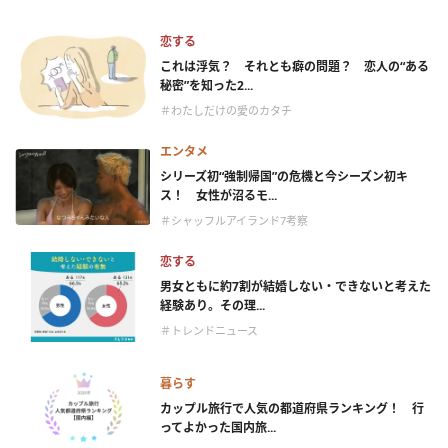
恋する
これは浮気？ それとも癖の問題？ 恋人の“ある
秘密”を知った2...
＃わたしだけの愛のカタチ
エンタメ
シリーズ初“強制帰国”の危機と今シーズン初キ
ス！ 女性が沼るモ...
＃シャッフルアイランド7考察
恋する
男女ともに約7割が結婚しない・できないと考えた
経験あり。その理...
＃トレンドニュース
暮らす
カップル旅行で人気の都道府県ランキング！ 行
ってよかった国内旅...