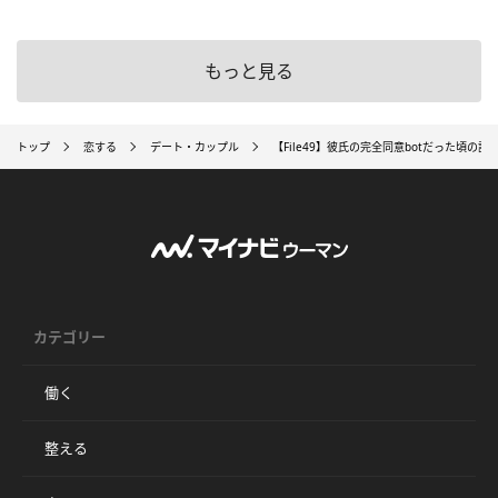
もっと見る
トップ
恋する
デート・カップル
【File49】彼氏の完全同意botだった頃の話
カテゴリー
働く
整える