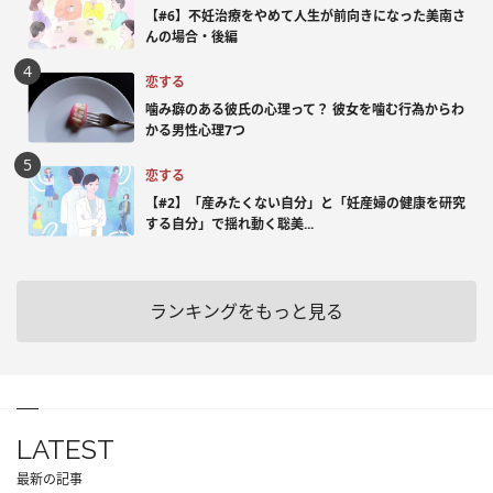
【#6】不妊治療をやめて人生が前向きになった美南さ
んの場合・後編
恋する
噛み癖のある彼氏の心理って？ 彼女を噛む行為からわ
かる男性心理7つ
恋する
【#2】「産みたくない自分」と「妊産婦の健康を研究
する自分」で揺れ動く聡美...
ランキングをもっと見る
LATEST
最新の記事