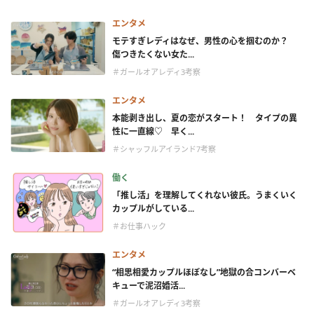
エンタメ
モテすぎレディはなぜ、男性の心を掴むのか？
傷つきたくない女た...
＃ガールオアレディ3考察
エンタメ
本能剥き出し、夏の恋がスタート！ タイプの異
性に一直線♡ 早く...
＃シャッフルアイランド7考察
働く
「推し活」を理解してくれない彼氏。うまくいく
カップルがしている...
＃お仕事ハック
エンタメ
“相思相愛カップルほぼなし”地獄の合コンバーベ
キューで泥沼婚活...
＃ガールオアレディ3考察