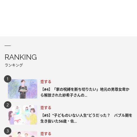
RANKING
ランキング
恋する
【#4】「家の呪縛を断ち切りたい」地元の男尊女卑か
ら解放された紗希子さんの...
恋する
【#5】“子どものいない人生”どうだった？ バブル期を
生き抜いた56歳・佐...
恋する