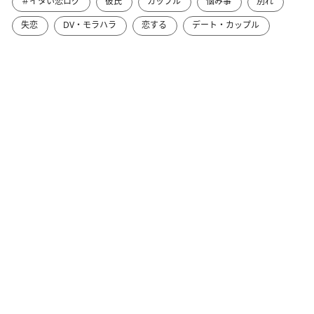
＃イタい恋ログ
彼氏
カップル
悩み事
別れ
失恋
DV・モラハラ
恋する
デート・カップル