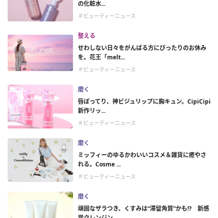
の化粧水...
＃ビューティーニュース
整える
せわしない日々をがんばる方にぴったりのお休み
を。花王「melt...
＃ビューティーニュース
磨く
唇ぽってり、神ビジュリップに胸キュン。CipiCipi
新作リッ...
＃ビューティーニュース
磨く
ミッフィーのゆるかわいいコスメ＆雑貨に癒やさ
れる。Cosme ...
＃ビューティーニュース
磨く
頑固なザラつき、くすみは“滞留角質”かも!? 新感
覚クレンジン...