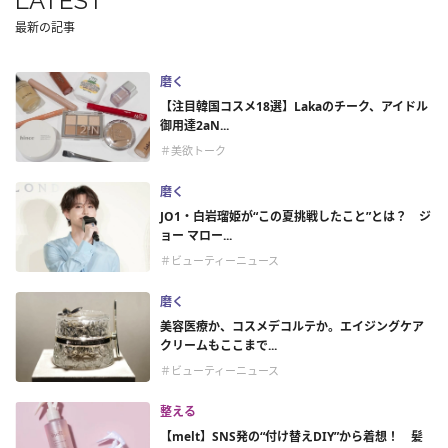
LATEST
最新の記事
磨く
【注目韓国コスメ18選】Lakaのチーク、アイドル
御用達2aN...
＃美欲トーク
磨く
JO1・白岩瑠姫が“この夏挑戦したこと”とは？ ジ
ョー マロー...
＃ビューティーニュース
磨く
美容医療か、コスメデコルテか。エイジングケア
クリームもここまで...
＃ビューティーニュース
整える
【melt】SNS発の“付け替えDIY”から着想！ 髪