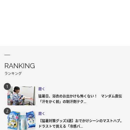
RANKING
ランキング
磨く
猛暑日、浴衣のお出かけも怖くない！ マンダム直伝
「汗をかく前」の制汗剤テク...
磨く
【猛暑対策グッズ3選】おでかけシーンのマストハブ。
ドラストで買える「冷感パ...