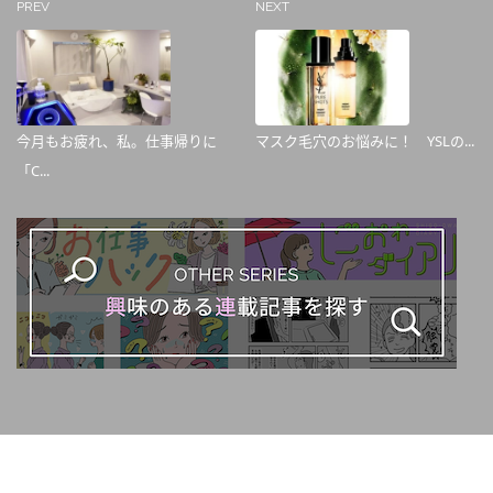
PREV
NEXT
今月もお疲れ、私。仕事帰りに
マスク毛穴のお悩みに！ YSLの...
「C...