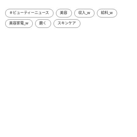
＃ビューティーニュース
美容
収入_w
給料_w
美容家電_w
磨く
スキンケア