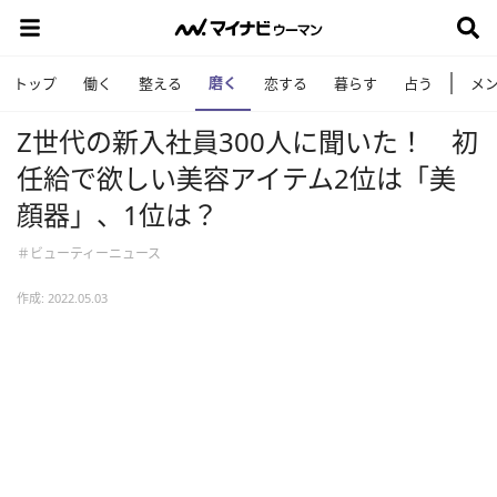
磨く
トップ
働く
整える
恋する
暮らす
占う
メ
Z世代の新入社員300‌人に聞いた！ 初
任給で欲しい美容アイテム2位は「美
顔器」、1位は？
＃ビューティーニュース
作成: 2022.05.03