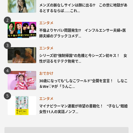
メンズの脈なしサインは顔に出る!? この世に地獄があ
るとするならば……これ...
エンタメ
不倫よりヤバい問題発生!? インフルエンサー夫婦×医
師夫婦のブラックコメデ...
エンタメ
シリーズ初“強制帰国”の危機と今シーズン初キス！ 女
性が沼るモテテク勃発で...
おでかけ
30歳になっても“しなこワールド”全開を宣言！ しなこ
＆We♡Pが「うんこ...
エンタメ
マイナビウーマン連載が待望の書籍化！ “子なし”既婚
女性11人の実話ノンフ...