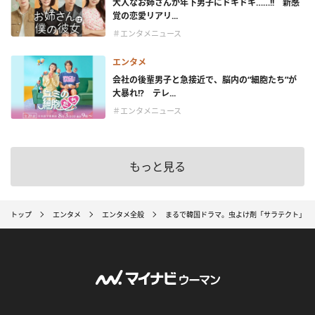
大人なお姉さんが年下男子にドキドキ……!! 新感
覚の恋愛リアリ...
＃エンタメニュース
エンタメ
会社の後輩男子と急接近で、脳内の“細胞たち”が
大暴れ!? テレ...
＃エンタメニュース
もっと見る
トップ
エンタメ
エンタメ全般
まるで韓国ドラマ。虫よけ剤「サラテクト」が