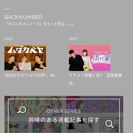
BACKNUMBER
「＃エンタメニュース」をもっと見る
PREV
NEXT
30代女子の“ハダカの声”。IM...
イケメン俳優と恋!? 芸能事務
所...