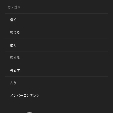
カテゴリー
働く
整える
磨く
恋する
暮らす
占う
メンバーコンテンツ