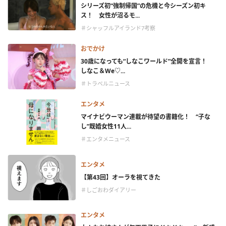
シリーズ初“強制帰国”の危機と今シーズン初キ
ス！ 女性が沼るモ...
＃シャッフルアイランド7考察
おでかけ
30歳になっても“しなこワールド”全開を宣言！
しなこ＆We♡...
＃トラベルニュース
エンタメ
マイナビウーマン連載が待望の書籍化！ “子な
し”既婚女性11人...
＃エンタメニュース
エンタメ
【第43回】オーラを視てきた
＃しごおわダイアリー
エンタメ