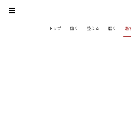
トップ
働く
整える
磨く
恋