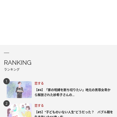
RANKING
ランキング
恋する
【#4】「家の呪縛を断ち切りたい」地元の男尊女卑か
ら解放された紗希子さんの...
恋する
【#5】“子どものいない人生”どうだった？ バブル期を