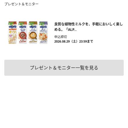
プレゼント＆モニター
良質な植物性ミルクを、手軽においしく楽し
める。「ALP...
申込締切
2026.08.29（土）23:59まで
プレゼント＆モニター一覧を見る