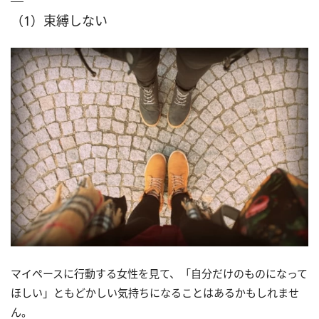
（1）束縛しない
マイペースに行動する女性を見て、「自分だけのものになって
ほしい」ともどかしい気持ちになることはあるかもしれませ
ん。