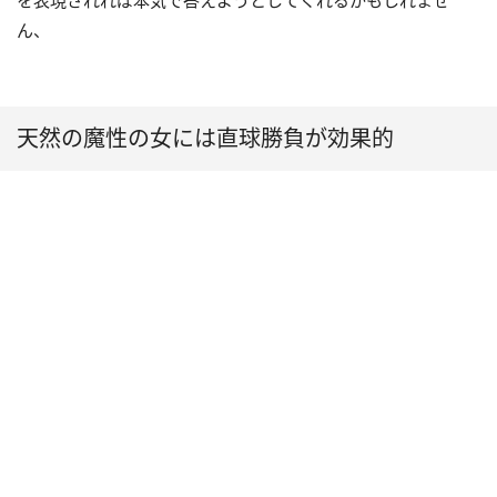
を表現されれば本気で答えようとしてくれるかもしれませ
ん、
天然の魔性の女には直球勝負が効果的