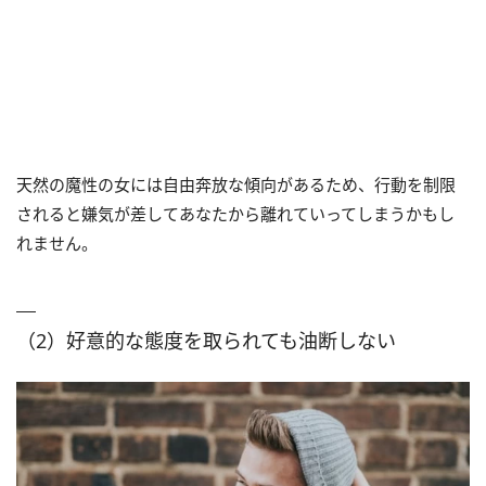
天然の魔性の女には自由奔放な傾向があるため、行動を制限
されると嫌気が差してあなたから離れていってしまうかもし
れません。
（2）好意的な態度を取られても油断しない