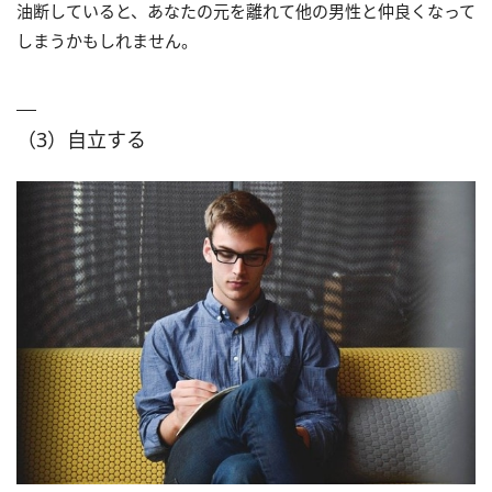
油断していると、あなたの元を離れて他の男性と仲良くなって
しまうかもしれません。
（3）自立する