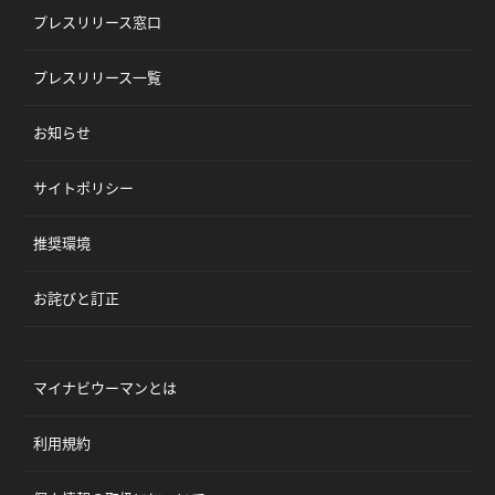
プレスリリース窓口
プレスリリース一覧
お知らせ
サイトポリシー
推奨環境
お詫びと訂正
マイナビウーマンとは
利用規約