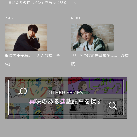
「＃私たちの推しメン」をもっと見る
PREV
NEXT
永遠の王子様。「大人の福士蒼
「行きつけの居酒屋で……」浅香
汰」...
航...