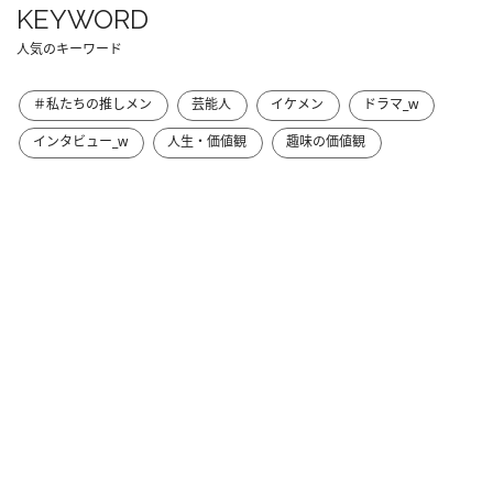
KEYWORD
人気のキーワード
＃私たちの推しメン
芸能人
イケメン
ドラマ_w
インタビュー_w
人生・価値観
趣味の価値観