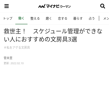
働く
トップ
整える
磨く
恋する
暮らす
占う
メ
救世主！ スケジュール管理ができな
い人におすすめの文房具3選
＃私をアゲる文房具
菅未里
更新: 2022.02.10