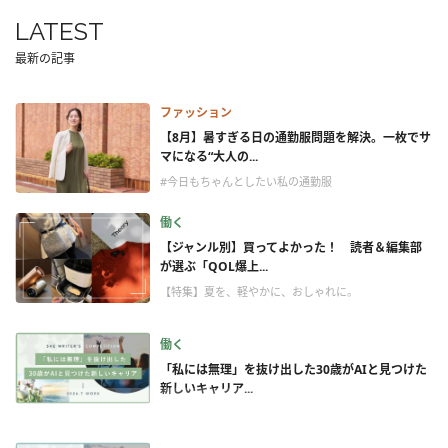
LATEST
最新の記事
ファッション
【8月】暑すぎる日の通勤服問題を解決。一枚でサ
マになる“大人の...
#今日もちゃんとしたい私の通勤服
働く
【ジャンル別】買ってよかった！ 読者＆編集部
が選ぶ「QOL爆上...
【特集】夏を、軽やかに、おしゃれに。
働く
「私には無理」を抜け出した30歳がAIと見つけた
新しいキャリア...