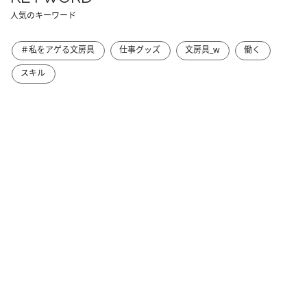
人気のキーワード
＃私をアゲる文房具
仕事グッズ
文房具_w
働く
スキル