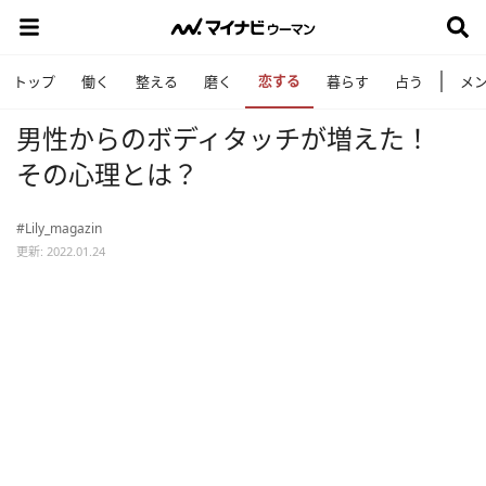
恋する
トップ
働く
整える
磨く
暮らす
占う
メ
男性からのボディタッチが増えた！
その心理とは？
#Lily_magazin
更新: 2022.01.24