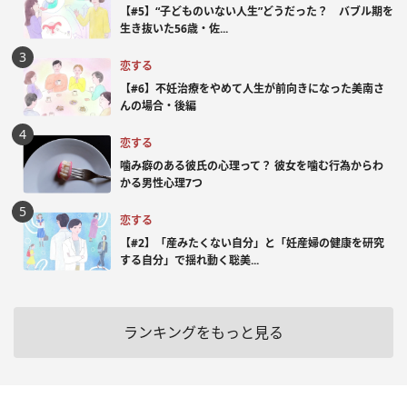
【#5】“子どものいない人生”どうだった？ バブル期を
生き抜いた56歳・佐...
恋する
【#6】不妊治療をやめて人生が前向きになった美南さ
んの場合・後編
恋する
噛み癖のある彼氏の心理って？ 彼女を噛む行為からわ
かる男性心理7つ
恋する
【#2】「産みたくない自分」と「妊産婦の健康を研究
する自分」で揺れ動く聡美...
ランキングをもっと見る