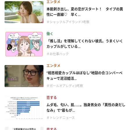
エンタメ
本能剥き出し、夏の恋がスタート！ タイプの異
性に一直線♡ 早く...
＃シャッフルアイランド7考察
働く
「推し活」を理解してくれない彼氏。うまくいく
カップルがしている...
＃お仕事ハック
エンタメ
“相思相愛カップルほぼなし”地獄の合コンバーベ
キューで泥沼婚活...
＃ガールオアレディ3考察
恋する
ムダ毛、匂い、肌……。独身男女の「異性の身だし
なみ」で“最もが...
＃トレンドニュース
恋する