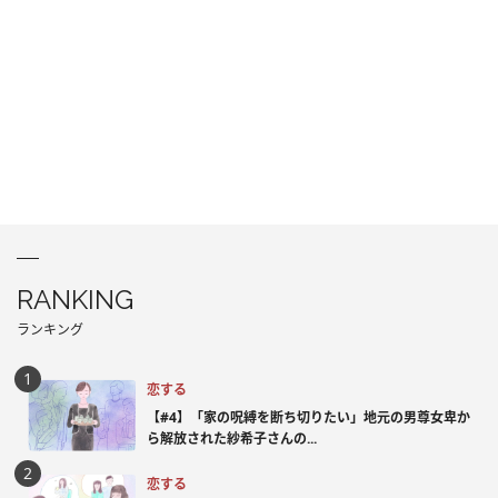
RANKING
ランキング
恋する
【#4】「家の呪縛を断ち切りたい」地元の男尊女卑か
ら解放された紗希子さんの...
恋する