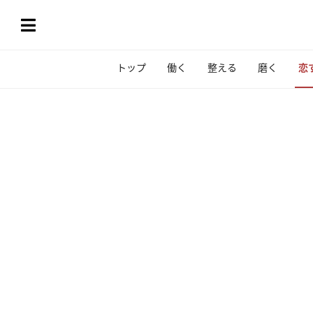
トップ
働く
整える
磨く
恋