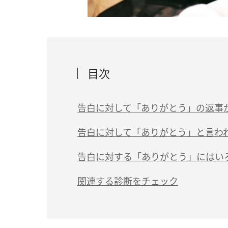
目次
告白に対して「ありがとう」の返事
（1）告白されたことに驚いている
告白に対して「ありがとう」と言わ
（2）告白を本気だと思っていない
（1）少し時間を置いてみる
告白に対する「ありがとう」にはい
（3）事情があって即答できない
（2）時期を見て再度告白する
関連する診断をチェック
（4）返答を迷っている
（3）相手の様子を観察して諦める
（5）キープしようとしている