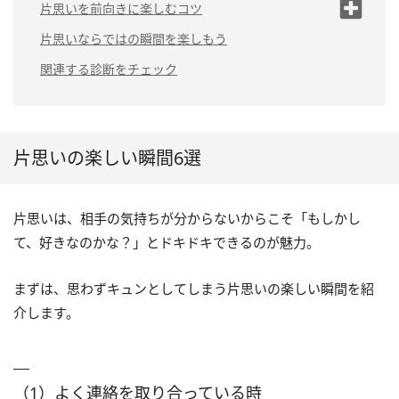
（1）よく連絡を取り合っている時
片思いを前向きに楽しむコツ
（2）洋服や髪型の変化に気づいてくれ
（1）恋心を日々の原動力にす
片思いならではの瞬間を楽しもう
た時
る
関連する診断をチェック
（2）親しい友達に励ましても
（3）2人きりで会っている時
らう
（4）自分磨きを頑張っている時
（5）恋の駆け引きをしている時
片思いの楽しい瞬間6選
（6）小さな喜びを感じられる時
片思いは、相手の気持ちが分からないからこそ「もしかし
て、好きなのかな？」とドキドキできるのが魅力。
まずは、思わずキュンとしてしまう片思いの楽しい瞬間を紹
介します。
（1）よく連絡を取り合っている時