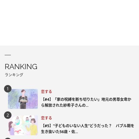
RANKING
ランキング
恋する
【#4】「家の呪縛を断ち切りたい」地元の男尊女卑か
ら解放された紗希子さんの...
恋する
【#5】“子どものいない人生”どうだった？ バブル期を
生き抜いた56歳・佐...