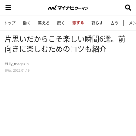
恋する
トップ
働く
整える
磨く
暮らす
占う
メ
片思いだからこそ楽しい瞬間6選。前
向きに楽しむためのコツも紹介
#Lily_magazin
更新: 2023.01.19