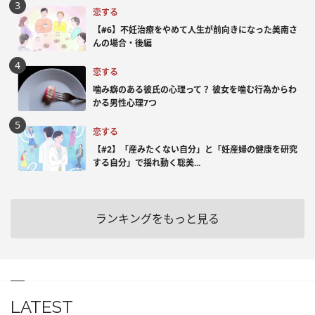
恋する
【#6】不妊治療をやめて人生が前向きになった美南さ
んの場合・後編
恋する
噛み癖のある彼氏の心理って？ 彼女を噛む行為からわ
かる男性心理7つ
恋する
【#2】「産みたくない自分」と「妊産婦の健康を研究
する自分」で揺れ動く聡美...
ランキングをもっと見る
LATEST