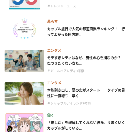
＃トレンドニュース
暮らす
カップル旅行で人気の都道府県ランキング！ 行
ってよかった国内旅...
エンタメ
モテすぎレディはなぜ、男性の心を掴むのか？
傷つきたくない女た...
＃ガールオアレディ3考察
エンタメ
本能剥き出し、夏の恋がスタート！ タイプの異
性に一直線♡ 早く...
＃シャッフルアイランド7考察
働く
「推し活」を理解してくれない彼氏。うまくいく
カップルがしている...