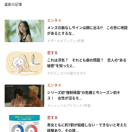
最新の記事
エンタメ
メンズの脈なしサインは顔に出る!? この世に地獄
があるとするな...
＃ガールオアレディ3考察
恋する
これは浮気？ それとも癖の問題？ 恋人の“ある
秘密”を知った2...
＃わたしだけの愛のカタチ
エンタメ
シリーズ初“強制帰国”の危機と今シーズン初キ
ス！ 女性が沼るモ...
＃シャッフルアイランド7考察
恋する
男女ともに約7割が結婚しない・できないと考えた
経験あり。その理...