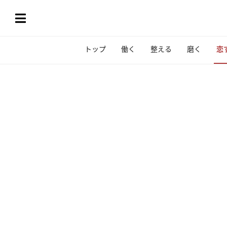
トップ
働く
整える
磨く
恋