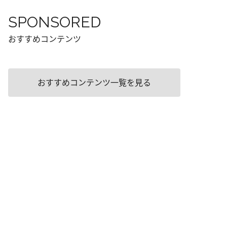
SPONSORED
おすすめコンテンツ
おすすめコンテンツ一覧を見る