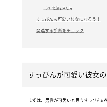
（2）寝顔を見た時
すっぴんも可愛い彼女になろう！
関連する診断をチェック
すっぴんが可愛い彼女の
まずは、男性が可愛いと思うすっぴんの