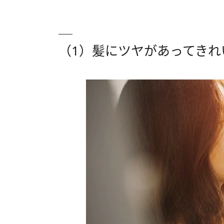
（1）髪にツヤがあってきれ