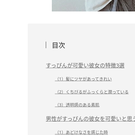
目次
すっぴんが可愛い彼女の特徴3選
（1）髪にツヤがあってきれい
（2）くちびるがふっくらと潤っている
（3）透明感のある素肌
男性がすっぴんの彼女を可愛いと思
（1）あどけなさを感じた時