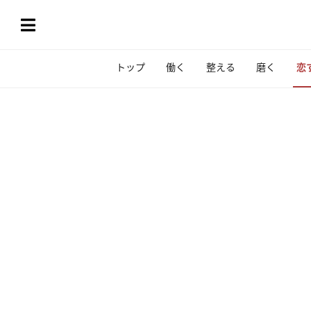
トップ
働く
整える
磨く
恋