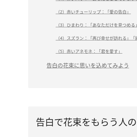
（2）赤いチューリップ：「愛の告白」
（3）ひまわり：「あなただけを見つめる
（4）スズラン：「再び幸せが訪れる」「
（5）赤いアネモネ：「君を愛す」
告白の花束に思いを込めてみよう
告白で花束をもらう人の