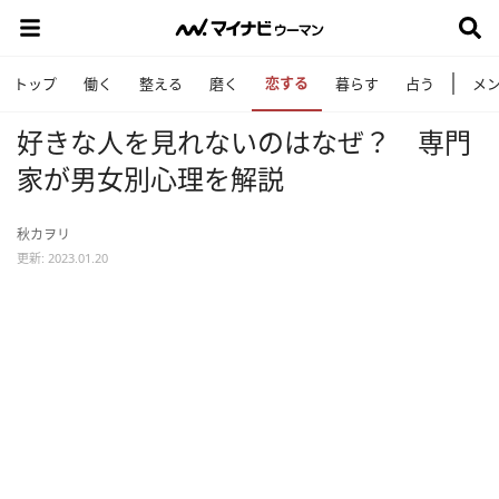
恋する
トップ
働く
整える
磨く
暮らす
占う
メ
好きな人を見れないのはなぜ？ 専門
家が男女別心理を解説
秋カヲリ
更新: 2023.01.20