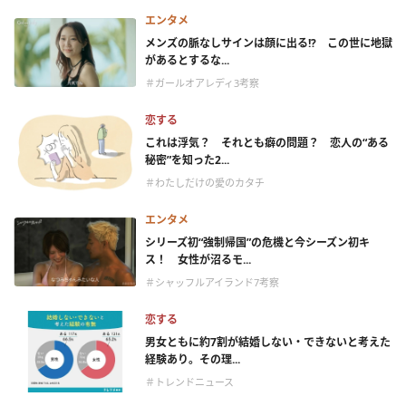
エンタメ
メンズの脈なしサインは顔に出る!? この世に地獄
があるとするな...
＃ガールオアレディ3考察
恋する
これは浮気？ それとも癖の問題？ 恋人の“ある
秘密”を知った2...
＃わたしだけの愛のカタチ
エンタメ
シリーズ初“強制帰国”の危機と今シーズン初キ
ス！ 女性が沼るモ...
＃シャッフルアイランド7考察
恋する
男女ともに約7割が結婚しない・できないと考えた
経験あり。その理...
＃トレンドニュース