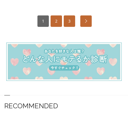
1
2
3
RECOMMENDED