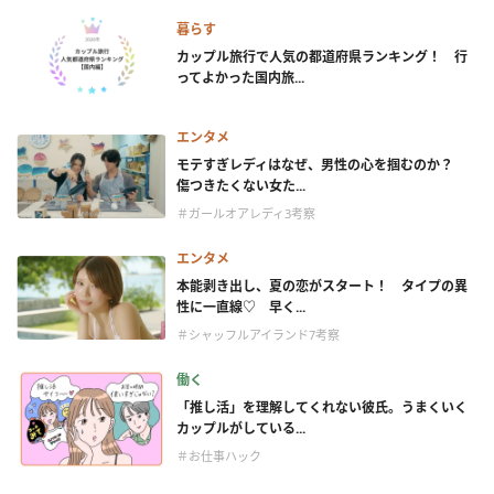
暮らす
カップル旅行で人気の都道府県ランキング！ 行
ってよかった国内旅...
エンタメ
モテすぎレディはなぜ、男性の心を掴むのか？
傷つきたくない女た...
＃ガールオアレディ3考察
エンタメ
本能剥き出し、夏の恋がスタート！ タイプの異
性に一直線♡ 早く...
＃シャッフルアイランド7考察
働く
「推し活」を理解してくれない彼氏。うまくいく
カップルがしている...
＃お仕事ハック