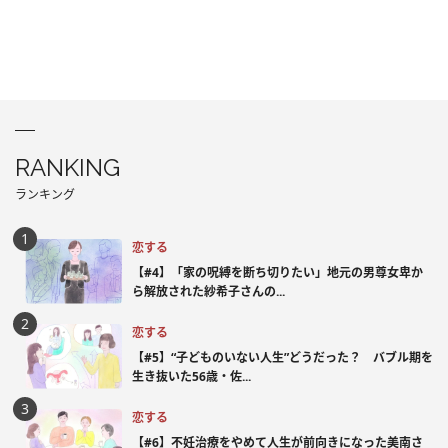
RANKING
ランキング
恋する
【#4】「家の呪縛を断ち切りたい」地元の男尊女卑か
ら解放された紗希子さんの...
恋する
【#5】“子どものいない人生”どうだった？ バブル期を
生き抜いた56歳・佐...
恋する
【#6】不妊治療をやめて人生が前向きになった美南さ