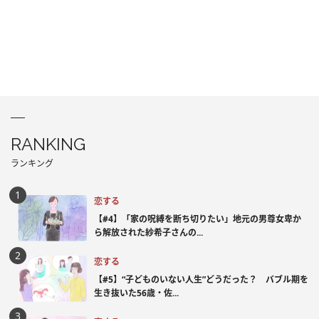
RANKING
ランキング
恋する
【#4】「家の呪縛を断ち切りたい」地元の男尊女卑か
ら解放された紗希子さんの...
恋する
【#5】“子どものいない人生”どうだった？ バブル期を
生き抜いた56歳・佐...