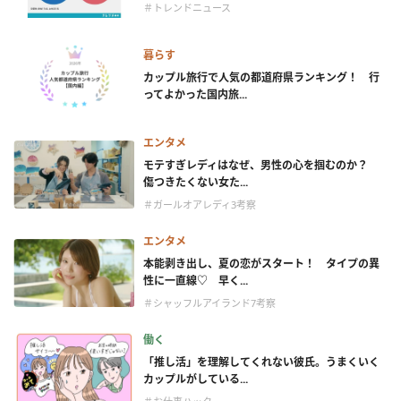
＃トレンドニュース
暮らす
カップル旅行で人気の都道府県ランキング！ 行
ってよかった国内旅...
エンタメ
モテすぎレディはなぜ、男性の心を掴むのか？
傷つきたくない女た...
＃ガールオアレディ3考察
エンタメ
本能剥き出し、夏の恋がスタート！ タイプの異
性に一直線♡ 早く...
＃シャッフルアイランド7考察
働く
「推し活」を理解してくれない彼氏。うまくいく
カップルがしている...