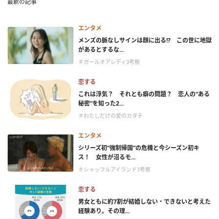
最新の記事
エンタメ
メンズの脈なしサインは顔に出る!? この世に地獄
があるとするな...
＃ガールオアレディ3考察
恋する
これは浮気？ それとも癖の問題？ 恋人の“ある
秘密”を知った2...
＃わたしだけの愛のカタチ
エンタメ
シリーズ初“強制帰国”の危機と今シーズン初キ
ス！ 女性が沼るモ...
＃シャッフルアイランド7考察
恋する
男女ともに約7割が結婚しない・できないと考えた
経験あり。その理...