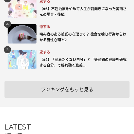
恋する
【#6】不妊治療をやめて人生が前向きになった美南さ
んの場合・後編
恋する
噛み癖のある彼氏の心理って？ 彼女を噛む行為からわ
かる男性心理7つ
恋する
【#2】「産みたくない自分」と「妊産婦の健康を研究
する自分」で揺れ動く聡美...
ランキングをもっと見る
LATEST