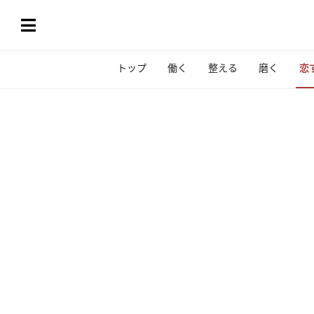
トップ
働く
整える
磨く
恋