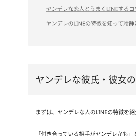
（1）返信の催促が多い
ヤンデレな恋人とうまくLINEするコ
（2）立て続けにメッセージを送ってくる
（1）相手の言うことをうのみにしない
ヤンデレのLINEの特徴を知って冷
（3）メッセージが作文のように長い
（2）LINEの頻度や時間帯をあらかじめ
（4）感情表現が激しい
（3）自分の気持ちを抑え込まない
（5）送信取り消しが多い
（4）こまめに愛情を伝える
（6）夜中のLINEが多い
ヤンデレな彼氏・彼女のL
まずは、ヤンデレな人のLINEの特徴を
「付き合っている相手がヤンデレかも」