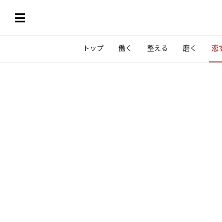
トップ
働く
整える
磨く
恋