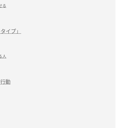
せる
のタイプ」
る人
G行動