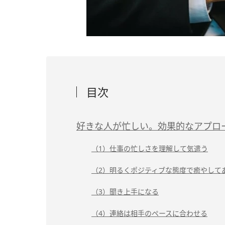
目次
好きな人が忙しい。効果的なアプロ
（1）仕事の忙しさを理解して気遣う
（2）明るくポジティブな態度で癒やして
（3）聞き上手になる
（4）連絡は相手のペースに合わせる