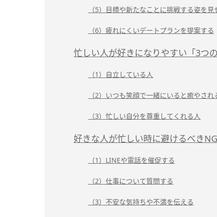
（5）目標や新たなことに挑戦する姿を見
（6）疲れにくいデートプランを提案する
忙しい人が好きになりやすい「3つ
（1）自立している人
（2）いつも笑顔で一緒にいると癒やされ
（3）忙しい自分を尊重してくれる人
好きな人が忙しい時に避けるべきN
（1）LINEや電話を催促する
（2）仕事について質問する
（3）不安な気持ちや不満を伝える