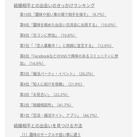
結婚相手との出会いのきっかけランキング
第10位「趣味や習い事の場で相手を探す」（9.7％）
第9位「趣味を絡めた出会い交流会に出席する」（10.0％）
第8位「合コンに参加」（10.8％）
第7位「『恋人募集中！』と周囲に宣言する」（12.9％）
第6位「FacebookなどのSNSで興味のあるコミュニティに参
加」（14.9％）
第5位「婚活パーティ・イベント」（20.2％）
第4位「知人に紹介を依頼」（21.9％）
第3位「お見合い」（22.2％）
第2位「結婚相談所」（41.7％）
第1位「恋活・婚活サイト、アプリ」（44.7％）
結婚相手との出会いを見つける方法
（1）趣味のサークルや習い事に通う