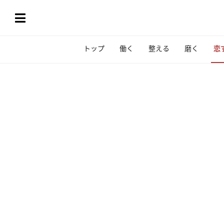
トップ
働く
整える
磨く
恋