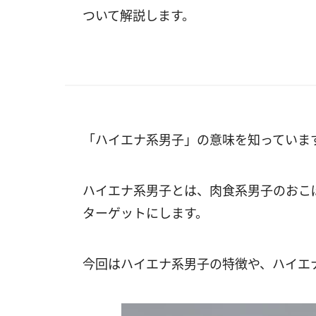
ついて解説します。
「ハイエナ系男子」の意味を知っていま
ハイエナ系男子とは、肉食系男子のおこ
ターゲットにします。
今回はハイエナ系男子の特徴や、ハイエ