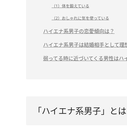
（1）体を鍛えている
（2）おしゃれに気を使っている
ハイエナ系男子の恋愛傾向は？
ハイエナ系男子は結婚相手として理
弱ってる時に近づいてくる男性はハ
「ハイエナ系男子」とは