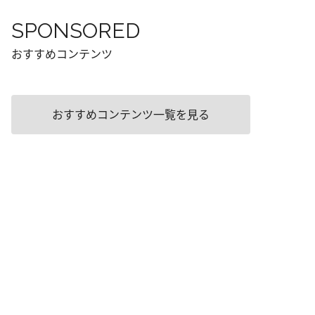
SPONSORED
おすすめコンテンツ
おすすめコンテンツ一覧を見る