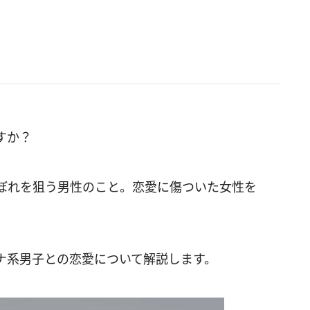
すか？
ぼれを狙う男性のこと。恋愛に傷ついた女性を
ナ系男子との恋愛について解説します。