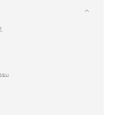
？
めない