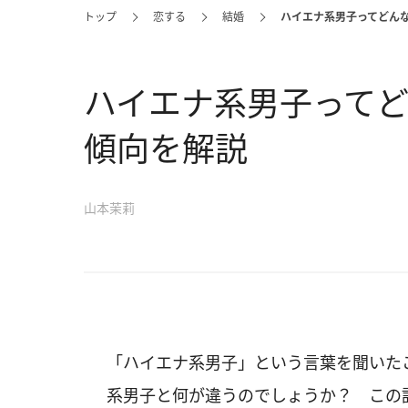
トップ
恋する
結婚
ハイエナ系男子ってどん
ハイエナ系男子って
傾向を解説
山本茉莉
「ハイエナ系男子」という言葉を聞いた
系男子と何が違うのでしょうか？ この