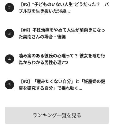
【#5】“子どものいない人生”どうだった？ バ
ブル期を生き抜いた56歳...
【#6】不妊治療をやめて人生が前向きになっ
た美南さんの場合・後編
噛み癖のある彼氏の心理って？ 彼女を噛む行
為からわかる男性心理7つ
【#2】「産みたくない自分」と「妊産婦の健
康を研究する自分」で揺れ動く...
ランキング一覧を見る