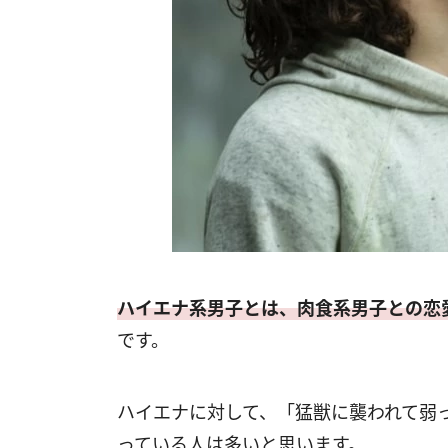
ハイエナ系男子とは、肉食系男子との恋
です。
ハイエナに対して、「猛獣に襲われて弱
っている人は多いと思います。