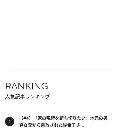
RANKING
人気記事ランキング
【#4】「家の呪縛を断ち切りたい」地元の男
尊女卑から解放された紗希子さ...