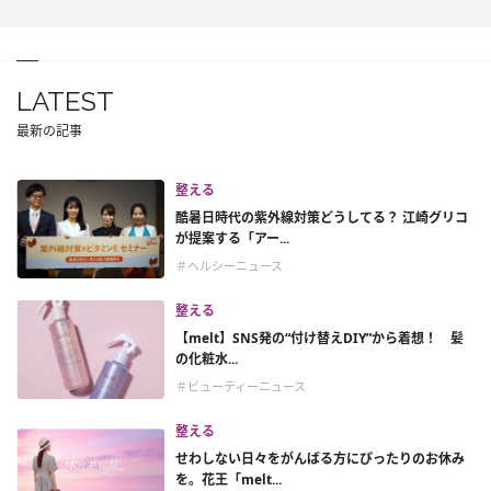
LATEST
最新の記事
整える
酷暑日時代の紫外線対策どうしてる？ 江崎グリコ
が提案する「アー...
＃ヘルシーニュース
整える
【melt】SNS発の“付け替えDIY”から着想！ 髪
の化粧水...
＃ビューティーニュース
整える
せわしない日々をがんばる方にぴったりのお休み
を。花王「melt...