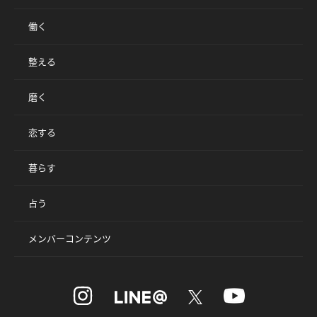
働く
整える
磨く
恋する
暮らす
占う
メンバーコンテンツ