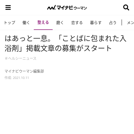
整える
トップ
働く
磨く
恋する
暮らす
占う
メ
はあっと一息。「ことばに包まれた入
浴剤」掲載文章の募集がスタート
＃ヘルシーニュース
マイナビウーマン編集部
作成: 2021.10.11