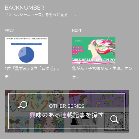
BACKNUMBER
「＃ヘルシーニュース」をもっと見る
PREV
NEXT
1位「黒ずみ」2位「ムダ毛」。
乳がん・子宮頸がん・生理。オン
デ...
ラ...