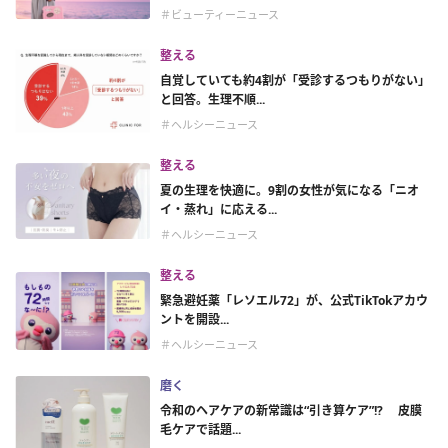
＃ビューティーニュース
整える
自覚していても約4割が「受診するつもりがない」
と回答。生理不順...
＃ヘルシーニュース
整える
夏の生理を快適に。9割の女性が気になる「ニオ
イ・蒸れ」に応える...
＃ヘルシーニュース
整える
緊急避妊薬「レソエル72」が、公式TikTokアカウ
ントを開設...
＃ヘルシーニュース
磨く
令和のヘアケアの新常識は“引き算ケア”!? 皮膜
毛ケアで話題...