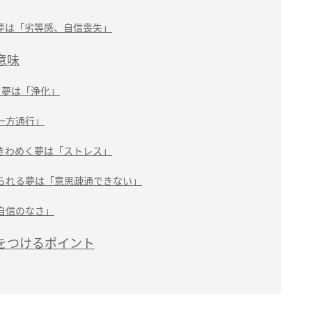
夢は「劣等感、自信喪失」
意味
る夢は「浄化」
一方通行」
きわめく夢は「ストレス」
られる夢は「意思疎通できない」
自信のなさ」
をつけるポイント