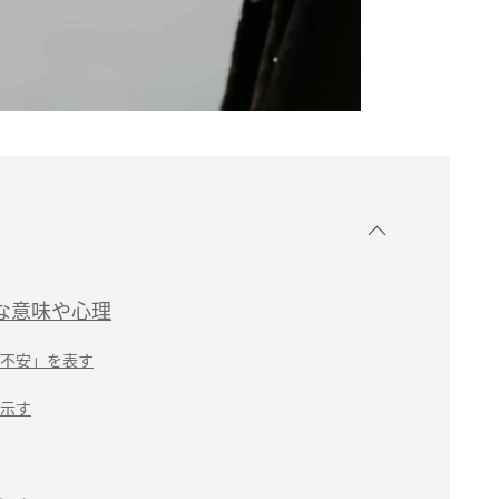
な意味や心理
不安」を表す
示す