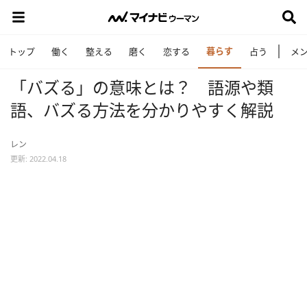
暮らす
トップ
働く
整える
磨く
恋する
占う
メ
「バズる」の意味とは？ 語源や類
語、バズる方法を分かりやすく解説
レン
更新: 2022.04.18