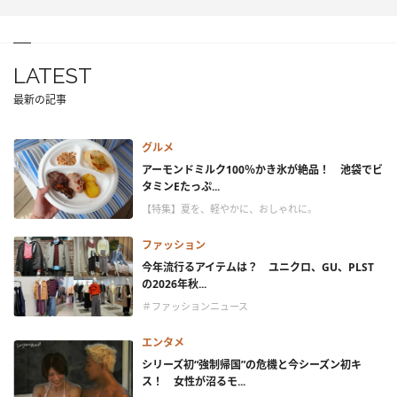
LATEST
最新の記事
グルメ
アーモンドミルク100％かき氷が絶品！ 池袋でビ
タミンEたっぷ...
【特集】夏を、軽やかに、おしゃれに。
ファッション
今年流行るアイテムは？ ユニクロ、GU、PLST
の2026年秋...
＃ファッションニュース
エンタメ
シリーズ初“強制帰国”の危機と今シーズン初キ
ス！ 女性が沼るモ...