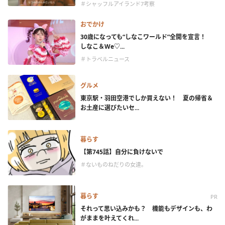
＃シャッフルアイランド7考察
おでかけ
30歳になっても“しなこワールド”全開を宣言！
しなこ＆We♡...
＃トラベルニュース
グルメ
東京駅・羽田空港でしか買えない！ 夏の帰省＆
お土産に選びたいセ...
暮らす
【第745話】自分に負けないで
＃ないものねだりの女達。
暮らす
PR
それって思い込みかも？ 機能もデザインも、わ
がままを叶えてくれ...