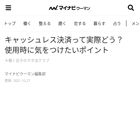
トップ
働く
整える
磨く
恋する
暮らす
占う
メ
キャッシュレス決済って実際どう？
使用時に気をつけたいポイント
＃働く女子のマネ活クラブ
マイナビウーマン編集部
更新: 2021.10.27