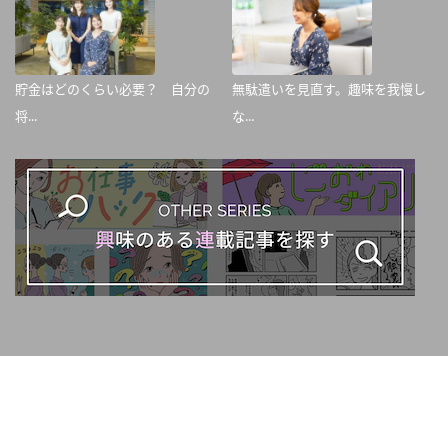
貯金はどのくらい必要？ 自分の
無駄遣いを見直す。趣味を我慢し
将...
な...