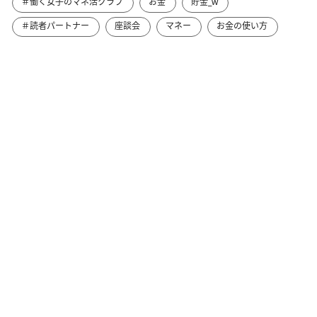
＃働く女子のマネ活クラブ
お金
貯金_w
＃読者パートナー
座談会
マネー
お金の使い方