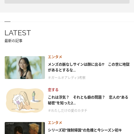
LATEST
最新の記事
エンタメ
メンズの脈なしサインは顔に出る!? この世に地獄
があるとするな...
＃ガールオアレディ3考察
恋する
これは浮気？ それとも癖の問題？ 恋人の“ある
秘密”を知った2...
＃わたしだけの愛のカタチ
エンタメ
シリーズ初“強制帰国”の危機と今シーズン初キ