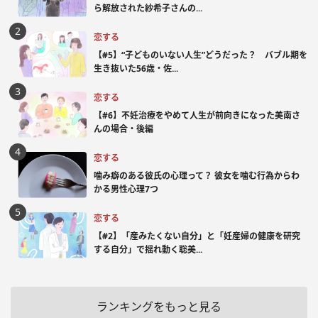
ら解放された紗希子さんの...
恋する
【#5】“子どものいない人生”どうだった？ バブル期を
生き抜いた56歳・佐...
恋する
【#6】不妊治療をやめて人生が前向きになった美南さ
んの場合・後編
恋する
噛み癖のある彼氏の心理って？ 彼女を噛む行為からわ
かる男性心理7つ
恋する
【#2】「産みたくない自分」と「妊産婦の健康を研究
する自分」で揺れ動く聡美...
ランキングをもっと見る