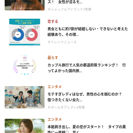
ス！ 女性が沼るモ...
＃シャッフルアイランド7考察
恋する
男女ともに約7割が結婚しない・できないと考えた
経験あり。その理...
＃トレンドニュース
暮らす
カップル旅行で人気の都道府県ランキング！ 行
ってよかった国内旅...
エンタメ
モテすぎレディはなぜ、男性の心を掴むのか？
傷つきたくない女た...
＃ガールオアレディ3考察
エンタメ
本能剥き出し、夏の恋がスタート！ タイプの異
性に一直線♡ 早く...