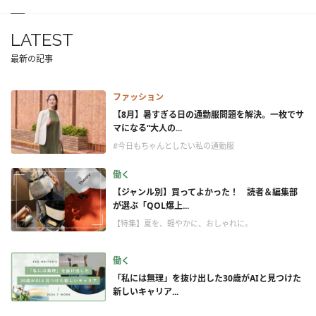
LATEST
最新の記事
ファッション
【8月】暑すぎる日の通勤服問題を解決。一枚でサ
マになる“大人の...
#今日もちゃんとしたい私の通勤服
働く
【ジャンル別】買ってよかった！ 読者＆編集部
が選ぶ「QOL爆上...
【特集】夏を、軽やかに、おしゃれに。
働く
「私には無理」を抜け出した30歳がAIと見つけた
新しいキャリア...