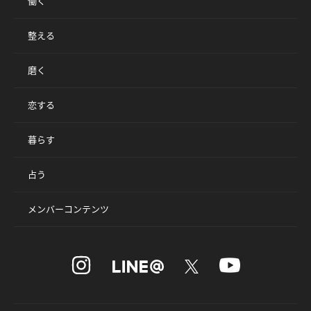
働く
整える
磨く
恋する
暮らす
占う
メンバーコンテンツ