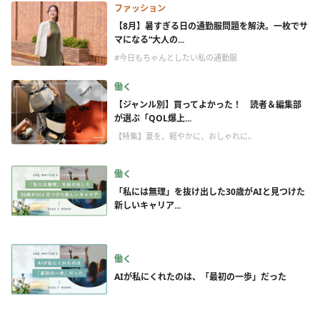
ファッション
【8月】暑すぎる日の通勤服問題を解決。一枚でサ
マになる“大人の...
#今日もちゃんとしたい私の通勤服
働く
【ジャンル別】買ってよかった！ 読者＆編集部
が選ぶ「QOL爆上...
【特集】夏を、軽やかに、おしゃれに。
働く
「私には無理」を抜け出した30歳がAIと見つけた
新しいキャリア...
働く
AIが私にくれたのは、「最初の一歩」だった