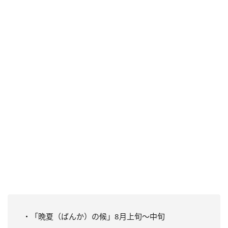
・「晩夏（ばんか）の候」8月上旬〜中旬