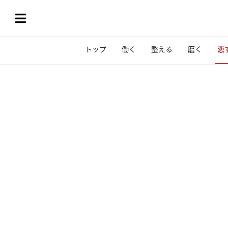
トップ
働く
整える
磨く
恋