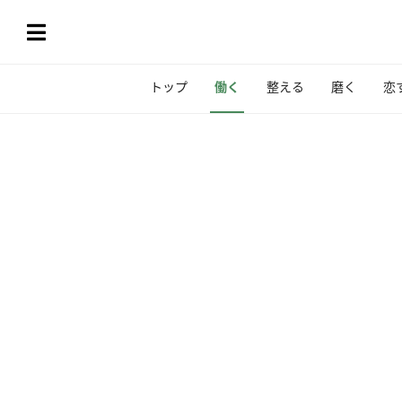
トップ
働く
整える
磨く
恋