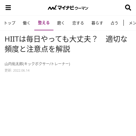
整える
トップ
働く
磨く
恋する
暮らす
占う
メ
HIITは毎日やっても大丈夫？ 適切な
頻度と注意点を解説
山内佑太郎(キックボクサー/トレーナー)
更新: 2022.06.14