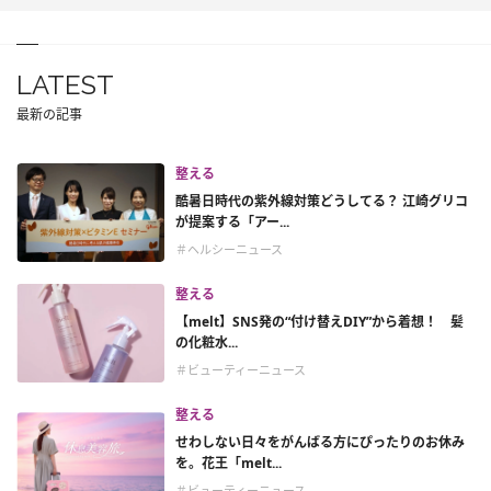
LATEST
最新の記事
整える
酷暑日時代の紫外線対策どうしてる？ 江崎グリコ
が提案する「アー...
＃ヘルシーニュース
整える
【melt】SNS発の“付け替えDIY”から着想！ 髪
の化粧水...
＃ビューティーニュース
整える
せわしない日々をがんばる方にぴったりのお休み
を。花王「melt...
＃ビューティーニュース