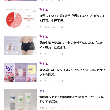
整える
自覚していても約4割が「受診するつもりがない」
と回答。生理不順...
＃ヘルシーニュース
整える
夏の生理を快適に。9割の女性が気になる「ニオ
イ・蒸れ」に応える...
＃ヘルシーニュース
整える
緊急避妊薬「レソエル72」が、公式TikTokアカウ
ントを開設...
＃ヘルシーニュース
磨く
令和のヘアケアの新常識は“引き算ケア”!? 皮膜
毛ケアで話題...
＃ビューティーニュース