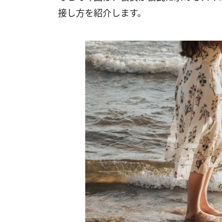
接し方を紹介します。