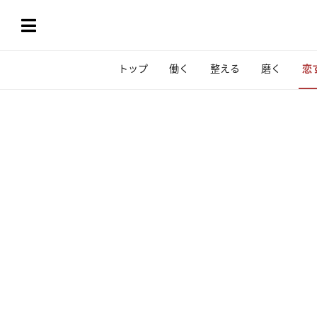
トップ
働く
整える
磨く
恋