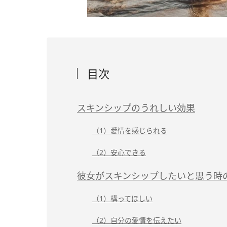
目次
スキンシップのうれしい効果
（1）愛情を感じられる
（2）安心できる
彼女がスキンシップしたいと思う時
（1）構ってほしい
（2）自分の愛情を伝えたい