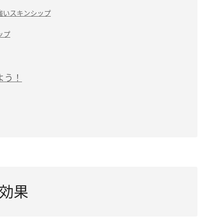
強いスキンシップ
ップ
よう！
効果