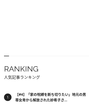
RANKING
人気記事ランキング
【#4】「家の呪縛を断ち切りたい」地元の男
尊女卑から解放された紗希子さ...