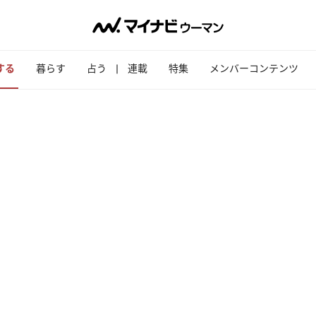
する
暮らす
占う
連載
特集
メンバーコンテンツ