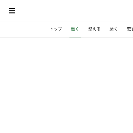
トップ
働く
整える
磨く
恋