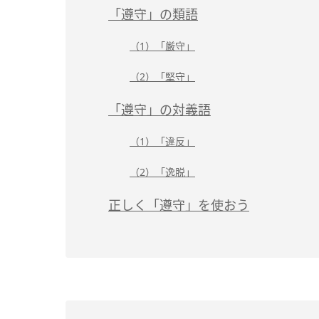
「遵守」の類語
（1）「厳守」
（2）「堅守」
「遵守」の対義語
（1）「違反」
（2）「逸脱」
正しく「遵守」を使おう