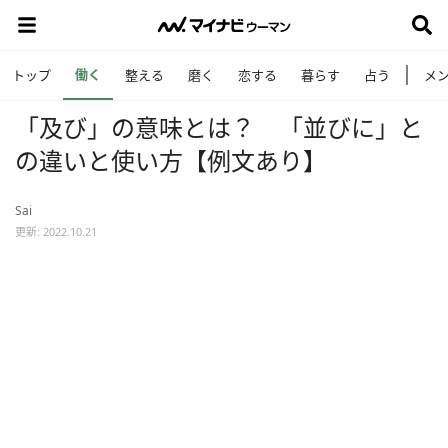
働く
トップ
整える
磨く
恋する
暮らす
占う
メ
「及び」の意味とは？ 「並びに」と
の違いと使い方【例文あり】
Sai
更新: 2022.10.21