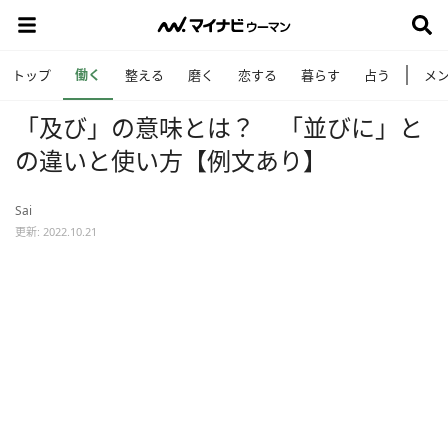
働く
トップ
整える
磨く
恋する
暮らす
占う
メ
「及び」の意味とは？ 「並びに」と
の違いと使い方【例文あり】
Sai
更新: 2022.10.21