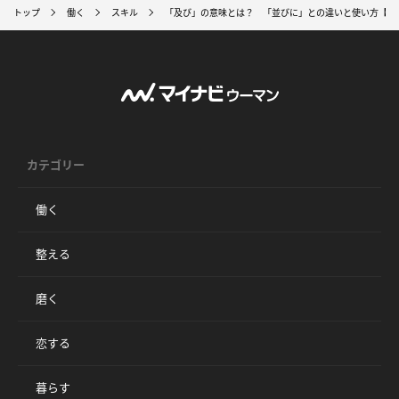
トップ
働く
スキル
「及び」の意味とは？ 「並びに」との違いと使い方【例
カテゴリー
働く
整える
磨く
恋する
暮らす