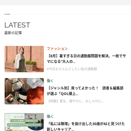
LATEST
最新の記事
ファッション
【8月】暑すぎる日の通勤服問題を解決。一枚でサ
マになる“大人の...
#今日もちゃんとしたい私の通勤服
働く
【ジャンル別】買ってよかった！ 読者＆編集部
が選ぶ「QOL爆上...
【特集】夏を、軽やかに、おしゃれに。
働く
「私には無理」を抜け出した30歳がAIと見つけた
新しいキャリア...