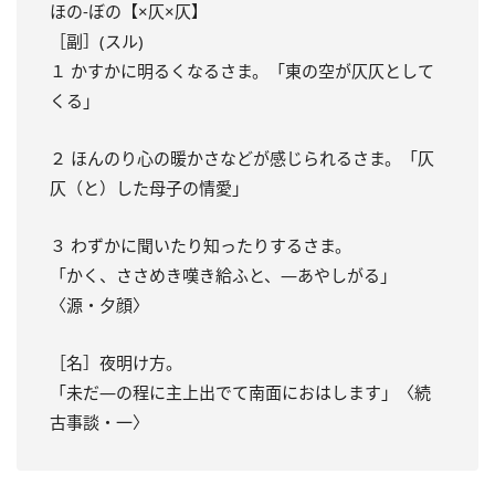
ほの‐ぼの【×仄×仄】
［副］(スル)
１ かすかに明るくなるさま。「東の空が仄仄として
くる」
２ ほんのり心の暖かさなどが感じられるさま。「仄
仄（と）した母子の情愛」
３ わずかに聞いたり知ったりするさま。
「かく、ささめき嘆き給ふと、―あやしがる」
〈源・夕顔〉
［名］夜明け方。
「未だ―の程に主上出でて南面におはします」〈続
古事談・一〉