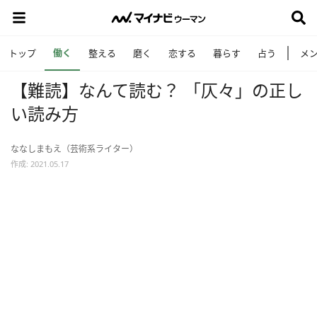
働く
トップ
整える
磨く
恋する
暮らす
占う
メ
【難読】なんて読む？ 「仄々」の正し
い読み方
ななしまもえ（芸術系ライター）
作成: 2021.05.17