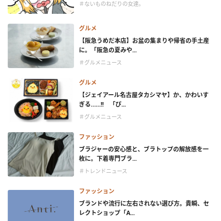
＃ないものねだりの女達。
グルメ
【阪急うめだ本店】お盆の集まりや帰省の手土産
に。「阪急の夏みや...
＃グルメニュース
グルメ
【ジェイアール名古屋タカシマヤ】か、かわいす
ぎる……!! 「ぴ...
＃グルメニュース
ファッション
ブラジャーの安心感と、ブラトップの解放感を一
枚に。下着専門ブラ...
＃トレンドニュース
ファッション
ブランドや流行に左右されない選び方。貴瞬、セ
レクトショップ「A...