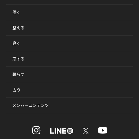
働く
整える
磨く
恋する
暮らす
占う
メンバーコンテンツ