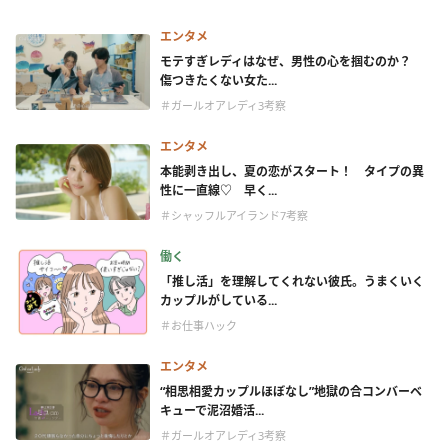
エンタメ
モテすぎレディはなぜ、男性の心を掴むのか？
傷つきたくない女た...
＃ガールオアレディ3考察
エンタメ
本能剥き出し、夏の恋がスタート！ タイプの異
性に一直線♡ 早く...
＃シャッフルアイランド7考察
働く
「推し活」を理解してくれない彼氏。うまくいく
カップルがしている...
＃お仕事ハック
エンタメ
“相思相愛カップルほぼなし”地獄の合コンバーベ
キューで泥沼婚活...
＃ガールオアレディ3考察