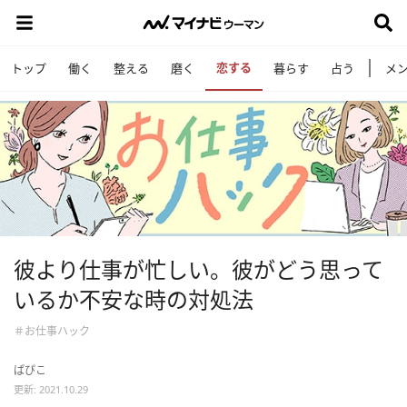
恋する
トップ
働く
整える
磨く
暮らす
占う
メ
彼より仕事が忙しい。彼がどう思って
いるか不安な時の対処法
＃お仕事ハック
ぱぴこ
更新: 2021.10.29