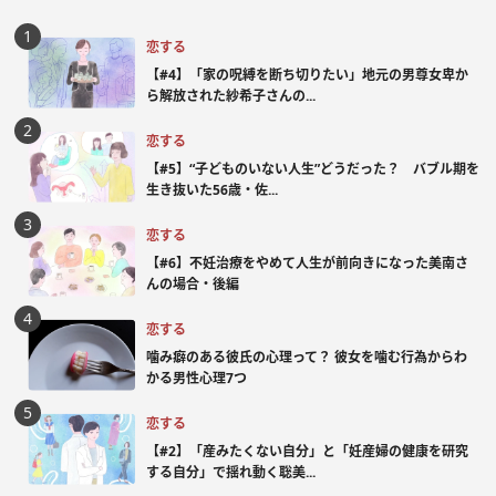
恋する
【#4】「家の呪縛を断ち切りたい」地元の男尊女卑か
ら解放された紗希子さんの...
恋する
【#5】“子どものいない人生”どうだった？ バブル期を
生き抜いた56歳・佐...
恋する
【#6】不妊治療をやめて人生が前向きになった美南さ
んの場合・後編
恋する
噛み癖のある彼氏の心理って？ 彼女を噛む行為からわ
かる男性心理7つ
恋する
【#2】「産みたくない自分」と「妊産婦の健康を研究
する自分」で揺れ動く聡美...