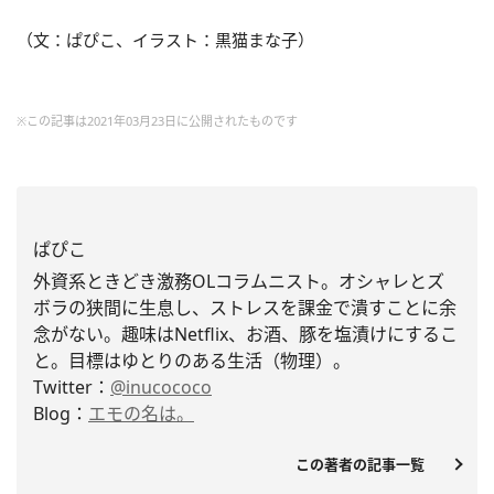
（文：ぱぴこ、イラスト：黒猫まな子）
※この記事は2021年03月23日に公開されたものです
ぱぴこ
外資系ときどき激務OLコラムニスト。
オシャレとズ
ボラの狭間に生息し、
ストレスを課金で潰すことに余
念がない。趣味はNetflix、お酒、豚を塩漬けにするこ
と。
目標はゆとりのある生活（物理）。
Twitter：
@inucococo
Blog：
エモの名は。
この著者の記事一覧