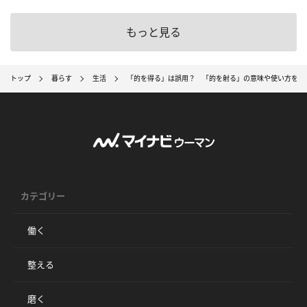
もっと見る
トップ
暮らす
生活
「的を得る」は誤用？ 「的を射る」の意味や使い方を解
カテゴリー
働く
整える
磨く