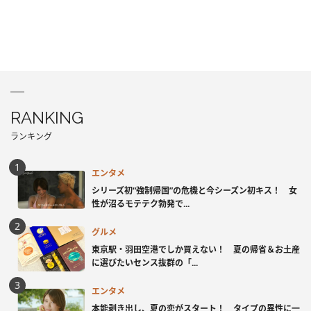
RANKING
ランキング
エンタメ
シリーズ初“強制帰国”の危機と今シーズン初キス！ 女
性が沼るモテテク勃発で...
グルメ
東京駅・羽田空港でしか買えない！ 夏の帰省＆お土産
に選びたいセンス抜群の「...
エンタメ
本能剥き出し、夏の恋がスタート！ タイプの異性に一