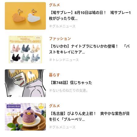
グルメ
【鳩サブレー】8月10日は鳩の日！ 鳩サブレー1
枚がぴったり収...
＃グルメニュース
ファッション
【ちいかわ】ナイトブラにちいかわ登場！ 「バ
ストをキレイにケア...
＃トレンドニュース
暮らす
【第748話】信じちゃった
＃ないものねだりの女達。
グルメ
【名古屋】ぴよりん史上初！ 爽やかな紫色が目
を引く「ブルーベリ...
＃グルメニュース