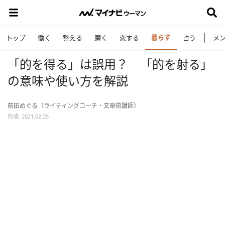
暮らす
トップ
働く
整える
磨く
恋する
占う
メ
「的を得る」は誤用？ 「的を射る」
の意味や使い方を解説
前田めぐる（ライティングコーチ・文章術講師）
作成: 2021.02.25