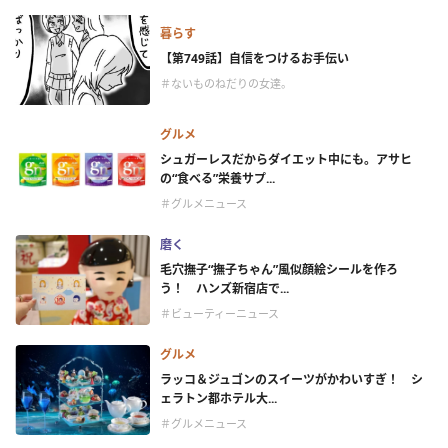
暮らす
【第749話】自信をつけるお手伝い
＃ないものねだりの女達。
グルメ
シュガーレスだからダイエット中にも。アサヒ
の“食べる”栄養サプ...
＃グルメニュース
磨く
毛穴撫子“撫子ちゃん”風似顔絵シールを作ろ
う！ ハンズ新宿店で...
＃ビューティーニュース
グルメ
ラッコ＆ジュゴンのスイーツがかわいすぎ！ シ
ェラトン都ホテル大...
＃グルメニュース