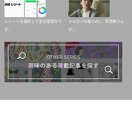
レシートを撮影して支出管理がで
メルカリの新CMに、草彅剛さん
き...
が...