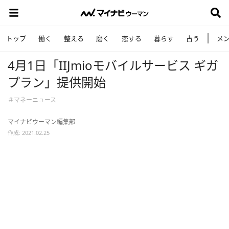
トップ
働く
整える
磨く
恋する
暮らす
占う
メ
4月1日「IIJmioモバイルサービス ギガ
プラン」提供開始
＃マネーニュース
マイナビウーマン編集部
作成: 2021.02.25