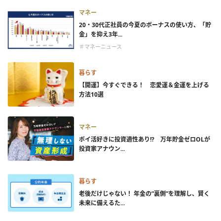
マネー
20・30代正社員の今夏のボーナスの使い方、「貯
金」を抑え3年...
＃マネーニュース
暮らす
【開運】今すぐできる！ 恋愛運＆金運を上げる
方法10選
マネー
ポイ活好きに投資適性あり!? 万年貯金ゼロOLが
投資家アナウン...
暮らす
老後だけじゃない！ 年金の”裏側”を理解し、賢く
未来に備えるた...