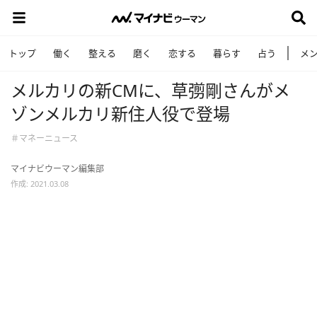
トップ
働く
整える
磨く
恋する
暮らす
占う
メ
メルカリの新CMに、草彅剛さんがメ
ゾンメルカリ新住人役で登場
＃マネーニュース
マイナビウーマン編集部
作成: 2021.03.08