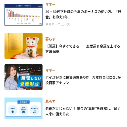
マネー
20・30代正社員の今夏のボーナスの使い方、「貯
金」を抑え3年...
＃マネーニュース
暮らす
【開運】今すぐできる！ 恋愛運＆金運を上げる
方法10選
マネー
ポイ活好きに投資適性あり!? 万年貯金ゼロOLが
投資家アナウン...
暮らす
老後だけじゃない！ 年金の”裏側”を理解し、賢く
未来に備えるた...