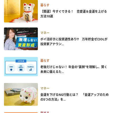
暮らす
【開運】今すぐできる！ 恋愛運＆金運を上げる
方法10選
マネー
ポイ活好きに投資適性あり!? 万年貯金ゼロOLが
投資家アナウン...
暮らす
老後だけじゃない！ 年金の”裏側”を理解し、賢く
未来に備えるた...
マネー
金運を下げるNG行動とは？ 「金運アップのため
の5つの方法」を...