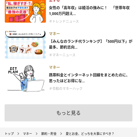
恋する
女性の「高年収」は婚活の強みに！ 「世帯年収
1,000万円超え...
＃トレンドニュース
マネー
【みんなのランチ代ランキング】「500円以下」が
最多、節約志向...
＃マネーニュース
マネー
携帯料金とインターネット回線をまとめたのに、
思ったほどお得にな...
＃令和のマネーハック
もっと見る
トップ
マネー
節約・貯金
愛とお金、どっちを大事にすべき？