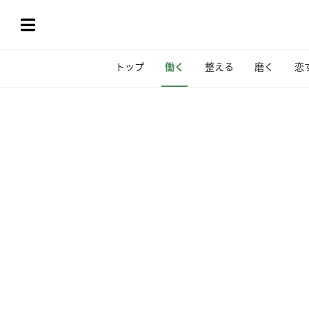
トップ
働く
整える
磨く
恋