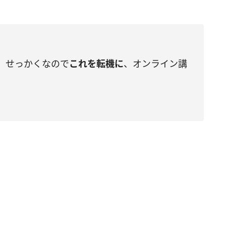
、せっかくなので
これを転機に
、オンライン講
。