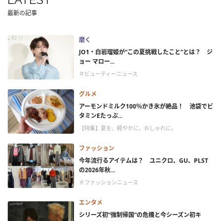
最新の記事
磨く
JO1・白岩瑠姫が“この夏挑戦したこと”とは？ ジ
ョー マロー...
＃ビューティーニュース
グルメ
アーモンドミルク100％かき氷が絶品！ 池袋でビ
タミンEたっぷ...
【特集】夏を、軽やかに、おしゃれに。
ファッション
今年流行るアイテムは？ ユニクロ、GU、PLST
の2026年秋...
＃ファッションニュース
エンタメ
シリーズ初“強制帰国”の危機と今シーズン初キ