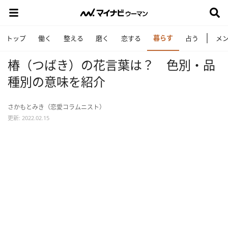
暮らす
トップ
働く
整える
磨く
恋する
占う
メ
椿（つばき）の花言葉は？ 色別・品
種別の意味を紹介
さかもとみき（恋愛コラムニスト）
更新: 2022.02.15