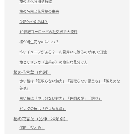
椿の開花時期や特徴
椿の名前と花言葉の由来
英語名や別名は？
19世紀ヨーロッパの社交界で大流行
椿が誕生花なのはいつ？
怖いイメージがある？ お見舞いに贈るのがNGな理由
椿とサザンカ（山茶花）の簡単な見分け方
椿の花言葉（色別）
赤い椿は「気取らない魅力」「気取らない優美さ」「控えめな
美徳」
白い椿は「申し分ない魅力」「理想の愛」「誇り」
ピンクの椿は「控えめな愛」
椿の花言葉（品種・種類別）
侘助「控えめ」