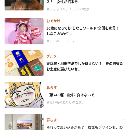
ス！ 女性が沼るモ...
＃シャッフルアイランド7考察
おでかけ
30歳になっても“しなこワールド”全開を宣言！
しなこ＆We♡...
＃トラベルニュース
グルメ
東京駅・羽田空港でしか買えない！ 夏の帰省＆
お土産に選びたいセ...
暮らす
【第745話】自分に負けないで
＃ないものねだりの女達。
暮らす
PR
それって思い込みかも？ 機能もデザインも、わ