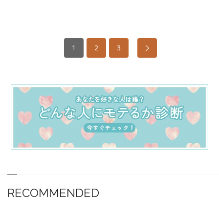
1
2
3
RECOMMENDED