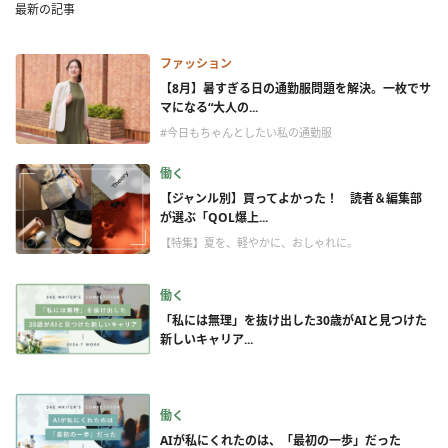
最新の記事
ファッション
【8月】暑すぎる日の通勤服問題を解決。一枚でサ
マになる“大人の...
#今日もちゃんとしたい私の通勤服
働く
【ジャンル別】買ってよかった！ 読者＆編集部
が選ぶ「QOL爆上...
【特集】夏を、軽やかに、おしゃれに。
働く
「私には無理」を抜け出した30歳がAIと見つけた
新しいキャリア...
働く
AIが私にくれたのは、「最初の一歩」だった