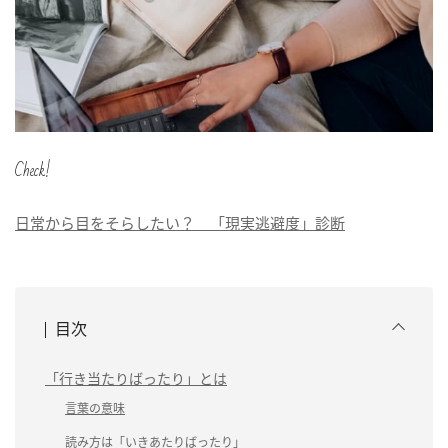
Check!
日常から目をそらしたい？ 「現実逃避度」診断
目次
「行き当たりばったり」とは
言葉の意味
読み方は「いきあたりばったり」