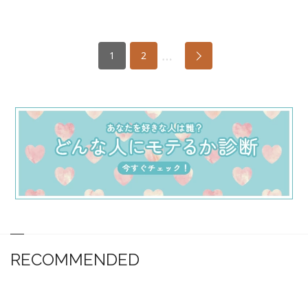
…
1
2
RECOMMENDED