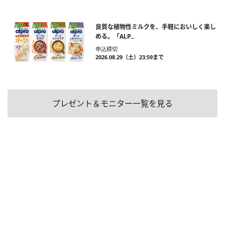
良質な植物性ミルクを、手軽においしく楽し
める。「ALP...
申込締切
2026.08.29（土）23:59まで
プレゼント＆モニター一覧を見る