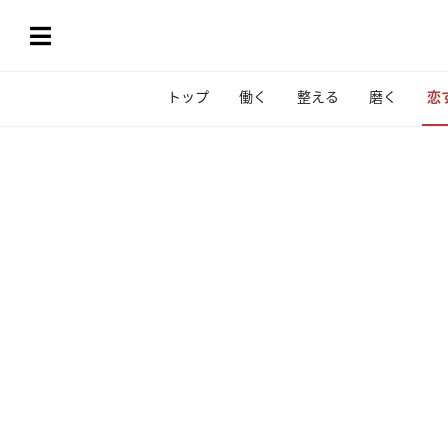
トップ
働く
整える
磨く
恋