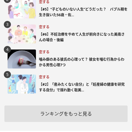
恋する
【#5】“子どものいない人生”どうだった？ バブル期を
生き抜いた56歳・佐...
恋する
【#6】不妊治療をやめて人生が前向きになった美南さ
んの場合・後編
恋する
噛み癖のある彼氏の心理って？ 彼女を噛む行為からわ
かる男性心理7つ
恋する
【#2】「産みたくない自分」と「妊産婦の健康を研究
する自分」で揺れ動く聡美...
ランキングをもっと見る