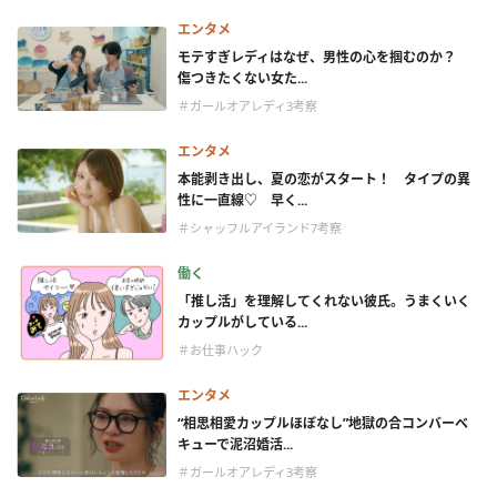
エンタメ
モテすぎレディはなぜ、男性の心を掴むのか？
傷つきたくない女た...
＃ガールオアレディ3考察
エンタメ
本能剥き出し、夏の恋がスタート！ タイプの異
性に一直線♡ 早く...
＃シャッフルアイランド7考察
働く
「推し活」を理解してくれない彼氏。うまくいく
カップルがしている...
＃お仕事ハック
エンタメ
“相思相愛カップルほぼなし”地獄の合コンバーベ
キューで泥沼婚活...
＃ガールオアレディ3考察