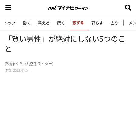
恋する
トップ
働く
整える
磨く
暮らす
占う
メ
「賢い男性」が絶対にしない5つのこ
と
浜松まくら（共感系ライター）
作成: 2021.01.04