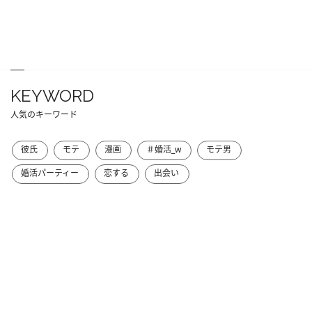
KEYWORD
人気のキーワード
彼氏
モテ
漫画
＃婚活_w
モテ男
婚活パーティー
恋する
出会い