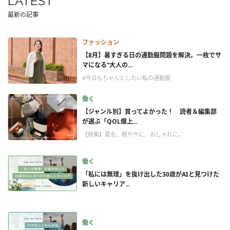
LATEST
最新の記事
ファッション
【8月】暑すぎる日の通勤服問題を解決。一枚でサ
マになる“大人の...
#今日もちゃんとしたい私の通勤服
働く
【ジャンル別】買ってよかった！ 読者＆編集部
が選ぶ「QOL爆上...
【特集】夏を、軽やかに、おしゃれに。
働く
「私には無理」を抜け出した30歳がAIと見つけた
新しいキャリア...
働く