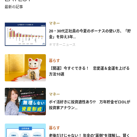
最新の記事
マネー
20・30代正社員の今夏のボーナスの使い方、「貯
金」を抑え3年...
＃マネーニュース
暮らす
【開運】今すぐできる！ 恋愛運＆金運を上げる
方法10選
マネー
ポイ活好きに投資適性あり!? 万年貯金ゼロOLが
投資家アナウン...
暮らす
老後だけじゃない！ 年金の”裏側”を理解し、賢く