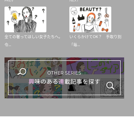
PREV
NEXT
全ての奢ってほしい女子たちへ。
いくらかけてOK？ 手取り別
令...
「毎...