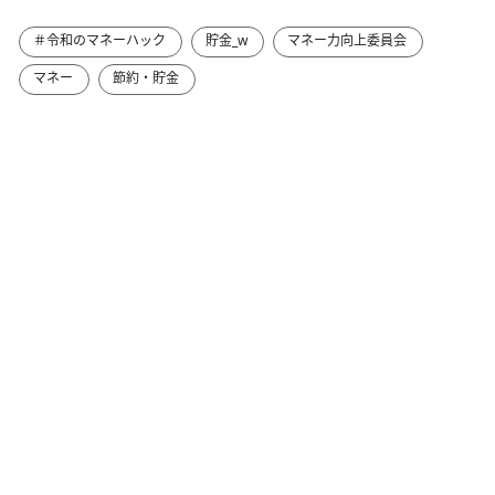
＃令和のマネーハック
貯金_w
マネー力向上委員会
マネー
節約・貯金