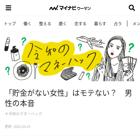
トップ
働く
整える
磨く
恋する
暮らす
占う
メ
「貯金がない女性」はモテない？ 男
性の本音
＃令和のマネーハック
更新: 2022.04.25